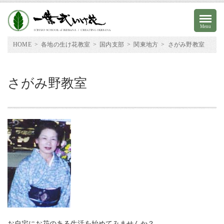
Menu
HOME
>
各地の生け花教室
>
国内支部
>
関東地方
>
さがみ野教室
さがみ野教室
オンラインストア
本部アクセス
お問い合わせ
English
お自宅にお花のある生活を始めてみませんか？