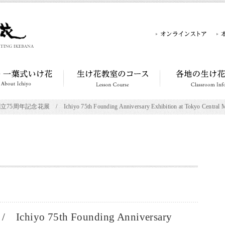
周年記念花展 / Ichiyo 75th Founding Anniversary Exhibition at Tokyo Central M
o 75th Founding Anniversary