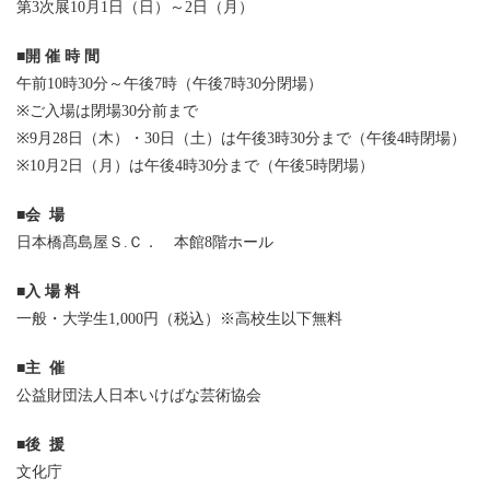
第3次展10月1日（日）～2日（月）
■
開 催 時 間
午前10時30分～午後7時（午後7時30分閉場）
※ご入場は閉場30分前まで
※9月28日（木）・30日（土）は午後3時30分まで（午後4時閉場）
※10月2日（月）は午後4時30分まで（午後5時閉場）
■
会 場
日本橋髙島屋Ｓ.Ｃ． 本館8階ホール
■
入 場 料
一般・大学生1,000円（税込）※高校生以下無料
■
主 催
公益財団法人日本いけばな芸術協会
■
後 援
文化庁