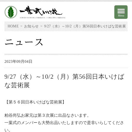
Menu
HOME
>
お知らせ
>
9/27（水）～10/2（月）第56回日本いけばな芸術展
2023年09月04日
9/27（水）～10/2（月）第56回日本いけば
な芸術展
オンラインストア
本部アクセス
【第５６回日本いけばな芸術展】
お問い合わせ
粕谷尚弘お家元は第３次展に出品なさいます。
English
一葉式のメンバーも大勢出品いたしますので是非いらしてくださ
い。